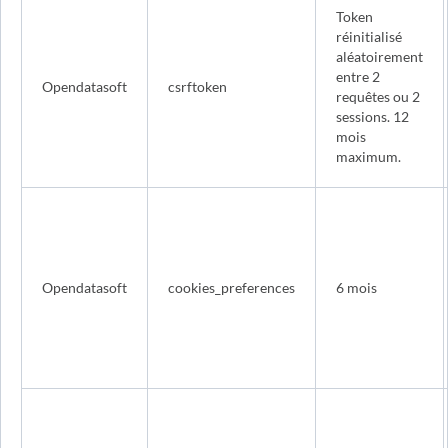
Token
réinitialisé
aléatoirement
entre 2
Opendatasoft
csrftoken
requêtes ou 2
sessions. 12
mois
maximum.
Opendatasoft
cookies_preferences
6 mois